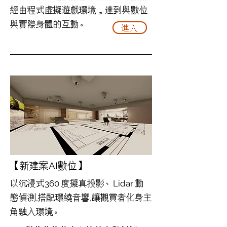
經由程式虛擬遊戲環境，達到與數位
與實際身體的互動。
進入
【新建案AI數位】
以沉浸式360 度擬真投影、Lidar 動
態偵測,搭配環繞音響,讓觀賞者化身主
角融入環境。