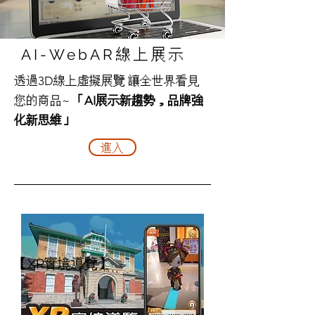
AI-WebAR線上展示
透過3D線上虛擬展覽 讓全世界看見
您的商品~
「AI展示新趨勢，品牌強
化新思維」
進入
【XR實境導覽】