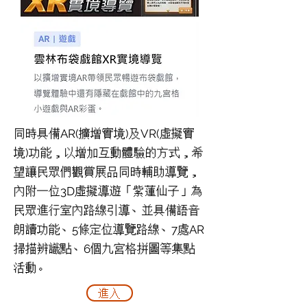
同時具備AR(擴增實境)及VR(虛擬實
境)功能，以增加互動體驗的方式，希
望讓民眾們觀賞展品同時輔助導覽，
內附一位3D虛擬導遊「紫蓮仙子」為
民眾進行室內路線引導、並具備語音
朗讀功能、5條定位導覽路線、7處AR
掃描辨識點、6個九宮格拼圖等集點
活動。
進入