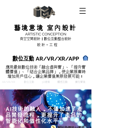
藝境意境 室內設計
ARTISTIC CONCEPTION
商空空間設計｜數位互動整合設計
設計+工程
​數位互動 AR/VR/XR/APP
應用最新數位技術「融合虛與實」、「提升實
體價值」、「結合企業品牌」，使企業推廣時
增加用戶信心，讓企業價值無限發展可能！
AR/VR/XR
數位互動
3D建模
體感互動
​擴充實境
AI技術的融入，不僅加速了產
品開發流程，更提升了產品的
智能化和個性化水平。
關於我們的AI運用