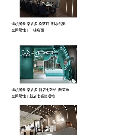
連鎖餐飲 樂多多 松菸店 明水然樂
空間屬性｜一樓店面
連鎖餐飲 樂多多 新店七張站 酸菜魚
空間屬性｜新店七張捷運站