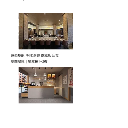
連鎖餐飲
明水然樂 慶城店 店改
空間屬性｜獨立棟1~2樓
烘培屋 新莊店 日式烘培屋
空間屬性｜一樓店面