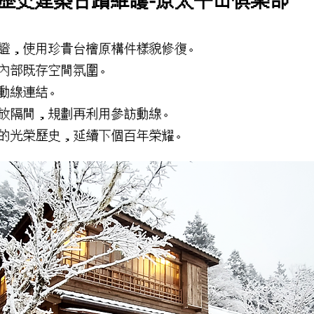
歷史建築古蹟維護-原太平山俱樂部
證，使用珍貴台檜原構件樣貌修復。
內部既存空間氛圍。
動線連結。
放隔間，規劃再利用參訪動線。
的光榮歷史，延續下個百年榮耀。