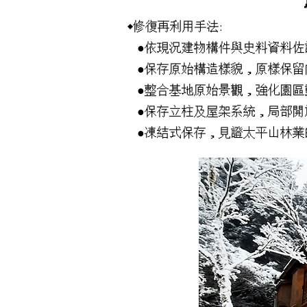
◆修復再利用手法:
●依現況建物構件與史料資料佐
●保存原始構造樣貌，原樣保留
●整合基地原始景觀，強化園區
●保存立柱及屋架系統，局部開
●凍結式保存，見證太平山林業