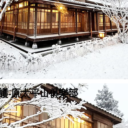
護-原太平山俱樂部