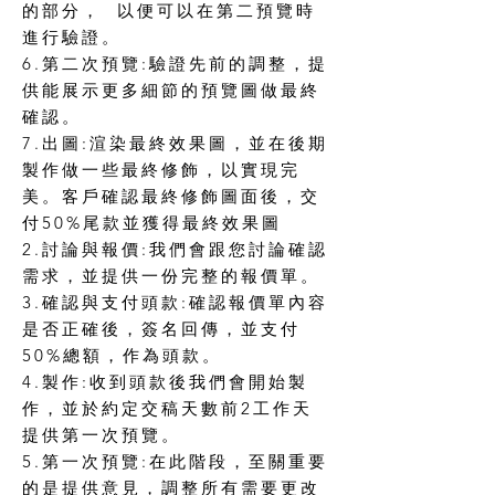
的部分， 以便可以在第二預覽時
進行驗證。
6.第二次預覽:驗證先前的調整，提
供能展示更多細節的預覽圖做最終
確認。
7.出圖:渲染最終效果圖，並在後期
製作做一些最終修飾，以實現完
美。客戶確認最終修飾圖面後，交
付50%尾款並獲得最終效果圖
2.討論與報價:我們會跟您討論確認
需求，並提供一份完整的報價單。
3.確認與支付頭款:確認報價單內容
是否正確後
，簽名回傳，並支付
50%總額，作為頭款。
4.製作:收到頭款後我們會開始製
作，並於約定交稿天數前2工作天
提供第一次預覽。
5.第一次預覽:在此階段，至關重要
的是
提供意見，調整所有需要更改