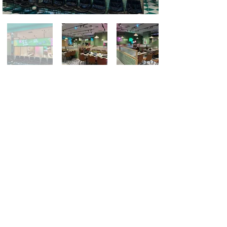
藝境意境 室內設計
Interior Architecture Landscape Design
商空、連鎖品牌專業、景觀、建築、數位互動
Copyright ©2024 版權所有。
服務專線 :
0983-582-685
:
信箱
hogo3ddesign@gmail.com
台北市信義區基隆路二段77號5樓