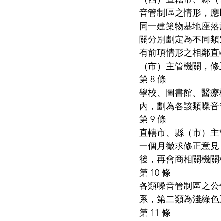
音管制區之情形，應
同一建築物基地座落
關分別劃定為不同類
有前項情形之相鄰直
（市）主管機關，修
第 8 條
學校、圖書館、醫療
內，劃為各該類噪音
第 9 條
直轄市、縣（市）主
一個月徵求修正意見
後，再會商相關機關
第 10 條
各類噪音管制區之公
系，第二類為淺綠色
第 11 條