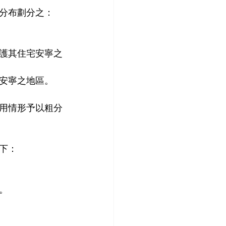
分布劃分之：
護其住宅安寧之
安寧之地區。
用情形予以粗分
下：
。