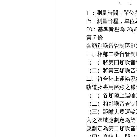
                    ╰    ╯
T ：測量時間，單位
Pt：測量音壓，單位
P0：基準音壓為 20μ
第 7 條
各類別噪音管制區劃
一、相鄰二噪音管制
（一）將第四類噪音
（二）將第三類噪音
二、符合陸上運輸系
軌道及專用路線之噪
（一）各類陸上運輸
（二）相鄰噪音管制
（三）距離大眾運輸
內之區域應劃定為第
應劃定為第二類噪音
（四）直轄市、縣（