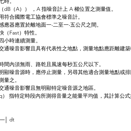
七時。
dB（A）） ，A 指噪音計上 A 權位置之測量值。
用符合國際電工協會標準之噪音計。
感應器應置於離地面一‧二至一‧五公尺之間。
（Fast）特性。
四小時連續測量。
交通噪音影響且具有代表性之地點，測量地點應距離建築
時間內須無雨、路乾且風速每秒五公尺以下。
明顯噪音源時，應停止測量，另尋其他適合測量地點或排
測量之。
交通噪音影響且無明顯特定噪音源之地區。
eq） 指特定時段內所測得音量之能量平均值，其計算公式
──│ dt