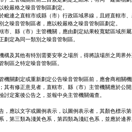
以較嚴格之噪音管制區劃定。
於毗連之直轄市或縣（市）行政區域界線，且經直轄市、
別之噪音管制區者，應以較嚴格之噪音管制區劃定。
轄市、縣（市）主管機關，應由劃定結果較寬鬆區域所屬
正劃定為同一類別之噪音管制區。
機構及其他有特別需要安寧之場所，得將該場所之周界外
管制區之特定噪音管制區。
管機關劃定或重新劃定公告噪音管制區前，應會商相關機
；其有修正意見者，直轄市、縣（市）主管機關應於公開
檢討定案後公告之，並報中央主管機關備查。
告，應以文字或圖例表示，以圖例表示者，其顏色標示第
系，第三類為淺黃色系，第四類為淺紅色系，並應於邊界