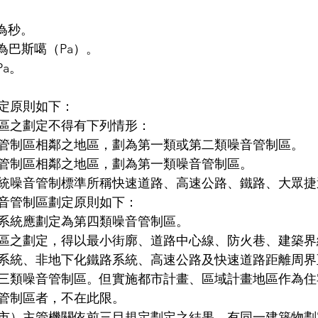
為秒。
為巴斯噶（Pa）。
Pa。
定原則如下：
區之劃定不得有下列情形：
管制區相鄰之地區，劃為第一類或第二類噪音管制區。
管制區相鄰之地區，劃為第一類噪音管制區。
統噪音管制標準所稱快速道路、高速公路、鐵路、大眾捷
音管制區劃定原則如下：
系統應劃定為第四類噪音管制區。
區之劃定，得以最小街廓、道路中心線、防火巷、建築界
系統、非地下化鐵路系統、高速公路及快速道路距離周界
三類噪音管制區。但實施都市計畫、區域計畫地區作為住
管制區者，不在此限。
市）主管機關依前三目規定劃定之結果，有同一建築物劃