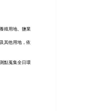
養殖用地、鹽業
及其他用地，依
測點蒐集全日環