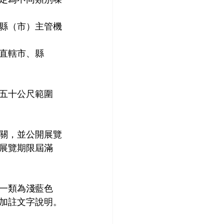
縣（市）主管機
直轄市、縣
五十公尺範圍
關，並公開展覽
展覽期限屆滿
一類為淺藍色
加註文字說明。