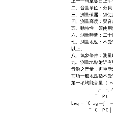
上十一時至翌日上午
二、音量單位：分貝（
三、測量儀器：須使
四、測量高度：聲音
五、動特性：須使用快
六、測量時間：二十
七、測量地點：不受
以上。
八、氣象條件：測量
九、測量地點附近有
音源之音量，再重新
前項一般地區指不受
第一項均能音量（L
                    ╭    ╮2
              1   T │Ｐt │
Leq ＝ 10 log ─∫  │
              T   0 │Ｐ0 │